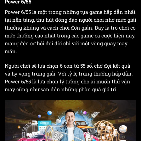
Power 6/55
Power 6/55 là một trong những tựa game hấp dẫn nhất
tại nền tảng, thu hút đông đảo người chơi nhờ mức giải
thưởng khủng và cách chơi đơn giản. Đây là trò chơi có
mức thưởng cao nhất trong các game cá cược hiện nay,
mang đến cơ hội đổi đời chỉ với một vòng quay may
mắn.
Người chơi sẽ lựa chọn 6 con từ 55 số, chờ đợi kết quả
và hy vọng trúng giải. Với tỷ lệ trúng thưởng hấp dẫn,
Power 6/55 là lựa chọn lý tưởng cho ai muốn thử vận
may cũng như săn đón những phần quà giá trị.