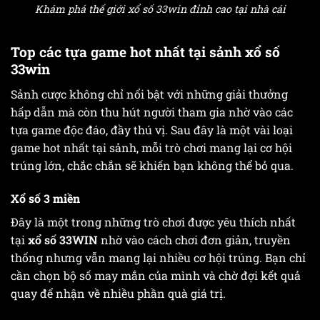
Khám phá thế giới xổ số 33win đỉnh cao tại nhà cái
Top các tựa game hot nhất tại sảnh xổ số
33win
Sảnh cược không chỉ nổi bật với những giải thưởng
hấp dẫn mà còn thu hút người tham gia nhờ vào các
tựa game độc đáo, đầy thú vị. Sau đây là một vài loại
game hot nhất tại sảnh, mỗi trò chơi mang lại cơ hội
trúng lớn, chắc chắn sẽ khiến bạn không thể bỏ qua.
Xổ số 3 miền
Đây là một trong những trò chơi được yêu thích nhất
tại
xổ số 33WIN
nhờ vào cách chơi đơn giản, truyền
thống nhưng vẫn mang lại nhiều cơ hội trúng. Bạn chỉ
cần chọn bộ số may mắn của mình và chờ đợi kết quả
quay để nhận về nhiều phần quà giá trị.