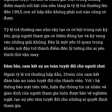
điểm mạnh nổi bật của nền tảng là tỷ lệ trả thưởng lên
đến 1:99,5, con số hấp dẫn không phải nơi nào cũng có
được.
Tỷ lệ trả thưởng cao như vậy tạo ra cơ hội trúng cực kỳ
lớn, giúp người tham gia có thêm động lực và kỳ vọng
vào những giải khủng. Đây là một yếu tố quan trọng
khiến nơi đây trở thành điểm đến lý tưởng cho ai yêu
thích thử vận may.
Đảm bảo, cam kết sự an toàn tuyệt đối cho người chơi
Ngoài tỷ lệ trả thưởng hấp dẫn, 33win còn cam kết
đảm bảo an toàn tuyệt đối cho thành viên. Với \ hệ
thống bảo mật tiên tiến, hiện đại thông tin cá nhân và
giao dịch của người tham gia luôn được bảo vệ nghiêm
ngặt, tạo sự yên tâm tuyệt đối cho những ai quyết định
tham gia.