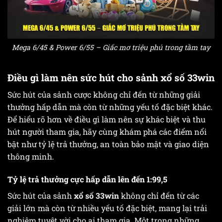
Mega 6/45 & Power 6/55 – Giấc mơ triệu phú trong tầm tay
Điều gì làm nên sức hút cho sảnh xổ số 33win
Sức hút của sảnh cược không chỉ đến từ những giải
thưởng hấp dẫn mà còn từ những yếu tố đặc biệt khác.
Để hiểu rõ hơn về điều gì làm nên sự khác biệt và thu
hút người tham gia, hãy cùng khám phá các điểm nổi
bật như tỷ lệ trả thưởng, an toàn bảo mật và giao diện
thông minh.
Tỷ lệ trả thưởng cực hấp dẫn lên đến 1:99,5
Sức hút của sảnh
xổ số 33win
không chỉ đến từ các
giải lớn mà còn từ nhiều yếu tố đặc biệt, mang lại trải
nghiệm tuyệt vời cho ai tham gia. Một trong những