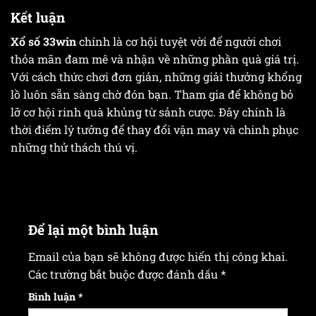
Kết luận
Xổ số 33win
chính là cơ hội tuyệt vời để người chơi
thỏa mãn đam mê và nhận về những phần quà giá trị.
Với cách thức chơi đơn giản, những giải thưởng khổng
lồ luôn sẵn sàng chờ đón bạn. Tham gia để không bỏ
lỡ cơ hội rinh quà khủng từ sảnh cược. Đây chính là
thời điểm lý tưởng để thay đổi vận may và chinh phục
những thử thách thú vị.
Để lại một bình luận
Email của bạn sẽ không được hiển thị công khai.
Các trường bắt buộc được đánh dấu
*
Bình luận
*