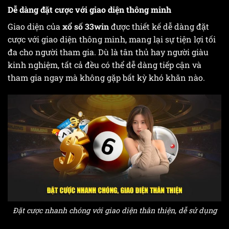
Dễ dàng đặt cược với giao diện thông minh
Giao diện của
xổ số 33win
được thiết kế dễ dàng đặt
cược với giao diện thông minh, mang lại sự tiện lợi tối
đa cho người tham gia. Dù là tân thủ hay người giàu
kinh nghiệm, tất cả đều có thể dễ dàng tiếp cận và
tham gia ngay mà không gặp bất kỳ khó khăn nào.
Đặt cược nhanh chóng với giao diện thân thiện, dễ sử dụng