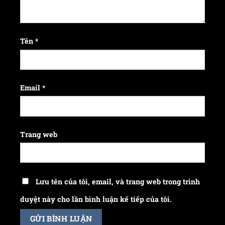
Tên
*
Email
*
Trang web
Lưu tên của tôi, email, và trang web trong trình
duyệt này cho lần bình luận kế tiếp của tôi.