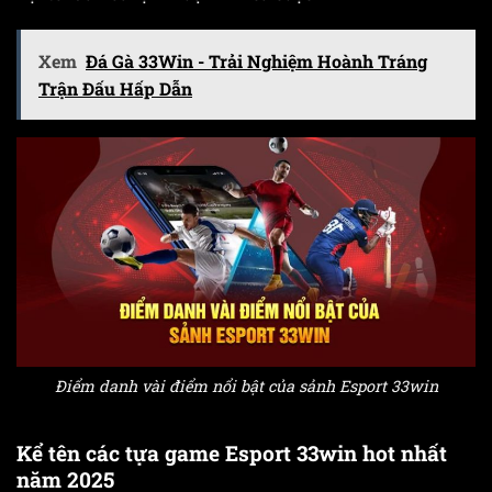
Xem
Đá Gà 33Win - Trải Nghiệm Hoành Tráng
Trận Đấu Hấp Dẫn
Điểm danh vài điểm nổi bật của sảnh Esport 33win
Kể tên các tựa game Esport 33win hot nhất
năm 2025