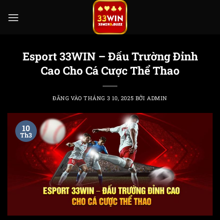
Bỏ
qua
nội
dung
Esport 33WIN – Đấu Trường Đỉnh
Cao Cho Cá Cược Thể Thao
ĐĂNG VÀO
THÁNG 3 10, 2025
BỞI
ADMIN
10
Th3