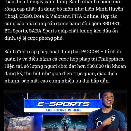
thao điện tử ngày càng tăng. Sảnh nhanh chóng mở
rộng, cập nhật đa dạng bộ môn như Liên Minh Huyền
Thoại, CS:GO, Dota 2, Valorant, FIFA Online. Hợp tác
cùng các nhà cung cấp game hàng đầu gồm SBOBET,
BTi Sports, SABA Sports giúp chất lượng kèo đấu ổn
định, tỷ lệ cược phong phú.
Sảnh được cấp phép hoạt động bởi PAGCOR – tổ chức
quản lý và điều hành cá cược hợp pháp tại Philippines.
Hiện tại, số lượng người chơi đạt hơn 500.000 tài khoản
đăng ký, thu hút nhờ giao diện trực quan, giao dịch
nhanh, bảo mật cao cùng nhiều ưu đãi hấp dẫn.